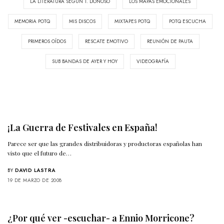
LA LITERATURA SEGÚN T. DONOSO
LOS MAPAS EMOCIONALES
MEMORIA POTQ
MIS DISCOS
MIXTAPES POTQ
POTQ ESCUCHA
PRIMEROS OÍDOS
RESCATE EMOTIVO
REUNIÓN DE PAUTA
SUB BANDAS DE AYER Y HOY
VIDEOGRAFÍA
¡La Guerra de Festivales en España!
Parece ser que las grandes distribuidoras y productoras españolas han
visto que el futuro de…
BY
DAVID LASTRA
19 DE MARZO DE 2008
¿Por qué ver -escuchar- a Ennio Morricone?